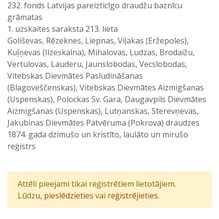
232. fonds Latvijas pareizticīgo draudžu baznīcu
grāmatas
1. uzskaites saraksta 213. lieta
Goliševas, Rēzeknes, Liepnas, Viļakas (Eržepoles),
Kuļņevas (Ilzeskalna), Mihalovas, Ludzas, Brodaižu,
Vertulovas, Lauderu, Jaunslobodas, Vecslobodas,
Vitebskas Dievmātes Pasludināšanas
(Blagoveščenskas), Vitebskas Dievmātes Aizmigšanas
(Uspenskas), Polockas Sv. Gara, Daugavpils Dievmātes
Aizmigšanas (Uspenskas), Lutņanskas, Sterevņevas,
Jakubinas Dievmātes Patvēruma (Pokrova) draudzes
1874. gada dzimušo un kristīto, laulāto un mirušo
reģistrs
Attēli pieejami tikai reģistrētiem lietotājiem.
Lūdzu,
pieslēdzieties
vai
reģistrējieties
.