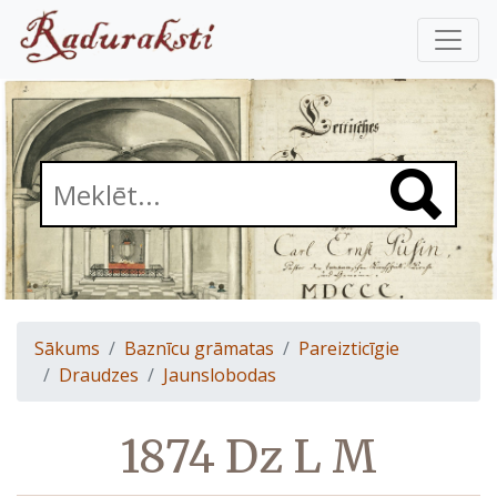
Sākums
Baznīcu grāmatas
Pareizticīgie
Draudzes
Jaunslobodas
1874 Dz L M