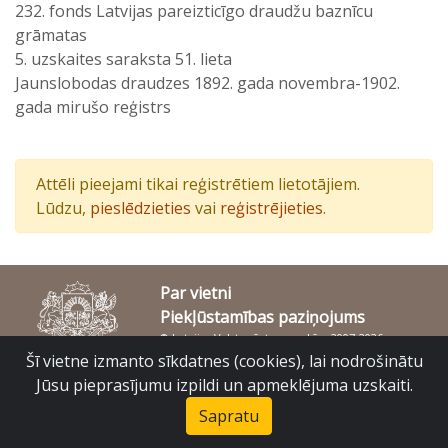
232. fonds Latvijas pareizticīgo draudžu baznīcu
grāmatas
5. uzskaites saraksta 51. lieta
Jaunslobodas draudzes 1892. gada novembra-1902.
gada mirušo reģistrs
Attēli pieejami tikai reģistrētiem lietotājiem.
Lūdzu,
pieslēdzieties
vai
reģistrējieties
.
Par vietni
Piekļūstamības paziņojums
© Latvijas Valsts vēstures arhīvs 2007-2026
Slokas iela 16, Rīga, LV – 1048
Šī vietne izmanto sīkdatnes (cookies), lai nodrošinātu
raduraksti@arhivi.gov.lv
Jūsu pieprasījumu izpildi un apmeklējuma uzskaiti.
Sapratu