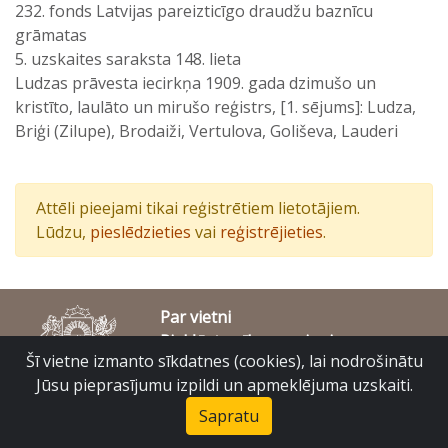
232. fonds Latvijas pareizticīgo draudžu baznīcu
grāmatas
5. uzskaites saraksta 148. lieta
Ludzas prāvesta iecirkņa 1909. gada dzimušo un
kristīto, laulāto un mirušo reģistrs, [1. sējums]: Ludza,
Briģi (Zilupe), Brodaiži, Vertulova, Goliševa, Lauderi
Attēli pieejami tikai reģistrētiem lietotājiem.
Lūdzu,
pieslēdzieties
vai
reģistrējieties
.
Par vietni
Piekļūstamības paziņojums
Šī vietne izmanto sīkdatnes (cookies), lai nodrošinātu
© Latvijas Valsts vēstures arhīvs 2007-2026
Slokas iela 16, Rīga, LV – 1048
Jūsu pieprasījumu izpildi un apmeklējuma uzskaiti.
raduraksti@arhivi.gov.lv
Sapratu