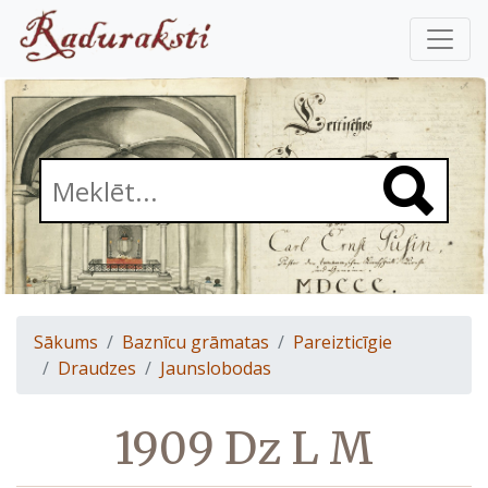
Sākums
Baznīcu grāmatas
Pareizticīgie
Draudzes
Jaunslobodas
1909 Dz L M