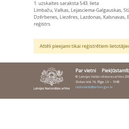
1. uzskaites saraksta 543. lieta
Limbažu, Valkas, Lejasciema-Galgauskas, St
Dzērbenes, Liezēres, Lazdonas, Kalsnavas, B
reģistrs
Attēli pieejami tikai reģistrētiem lietotāj
Par vietni
Piekļūstamī
© Latvijas Valsts vēstures arhīvs 2
Slokas iela 16, Rīga, LV – 1048
raduraksti@arhivi.gov.lv