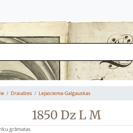
ie
Draudzes
Lejasciema-Galgauskas
1850 Dz L M
znīcu grāmatas