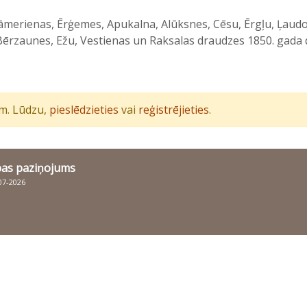
āmerienas, Ērģemes, Apukalna, Alūksnes, Cēsu, Ērgļu, Ļaudo
ērzaunes, Ežu, Vestienas un Raksalas draudzes 1850. gada d
iem. Lūdzu,
pieslēdzieties
vai
reģistrējieties
.
bas paziņojums
007-2026