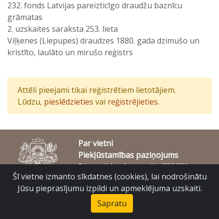
232. fonds Latvijas pareizticīgo draudžu baznīcu
grāmatas
2. uzskaites saraksta 253. lieta
Viļķenes (Liepupes) draudzes 1880. gada dzimušo un
kristīto, laulāto un mirušo reģistrs
Attēli pieejami tikai reģistrētiem lietotājiem.
Lūdzu,
pieslēdzieties
vai
reģistrējieties
.
Par vietni
Piekļūstamības paziņojums
© Latvijas Valsts vēstures arhīvs 2007-2026
Slokas iela 16, Rīga, LV – 1048
Šī vietne izmanto sīkdatnes (cookies), lai nodrošinātu
raduraksti@arhivi.gov.lv
Jūsu pieprasījumu izpildi un apmeklējuma uzskaiti.
Sapratu