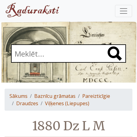
Sākums
Baznīcu grāmatas
Pareizticīgie
Draudzes
Viļķenes (Liepupes)
1880 Dz L M