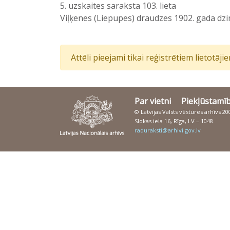
5. uzskaites saraksta 103. lieta
Viļķenes (Liepupes) draudzes 1902. gada dzim
Attēli pieejami tikai reģistrētiem lietotāj
Par vietni
Piekļūstamī
© Latvijas Valsts vēstures arhīvs 2
Slokas iela 16, Rīga, LV – 1048
raduraksti@arhivi.gov.lv