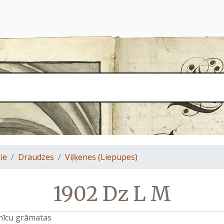
ie
Draudzes
Viļķenes (Liepupes)
1902 Dz L M
znīcu grāmatas