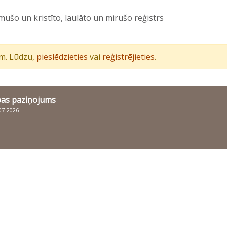
ušo un kristīto, laulāto un mirušo reģistrs
iem. Lūdzu,
pieslēdzieties
vai
reģistrējieties
.
bas paziņojums
007-2026