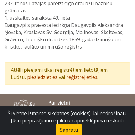
232. fonds Latvijas pareizticīgo draudžu baznīcu
grāmatas
1. uzskaites saraksta 49. lieta
Daugavpils prāvesta iecirkņa Daugavpils Aleksandra
Ņevska, Krāslavas Sv. Georgija, Maļinovas, Šķeltovas,
Grāveru, Lipinišku draudzes 1859. gada dzimušo un
kristīto, laulāto un mirušo reģistrs
Attēli pieejami tikai reģistrētiem lietotājiem.
Lūdzu,
pieslēdzieties
vai
reģistrējieties
.
Par vietni
Piekļūstamības paziņojums
Šī vietne izmanto sīkdatnes (cookies), lai nodrošinātu
© Latvijas Valsts vēstures arhīvs 2007-2026
Jūsu pieprasījumu izpildi un apmeklējuma uzskaiti.
Slokas iela 16, Rīga, LV – 1048
raduraksti@arhivi.gov.lv
Sapratu