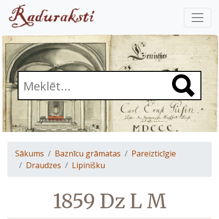
Sākums
Baznīcu grāmatas
Pareizticīgie
Draudzes
Lipinišku
1859 Dz L M