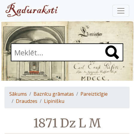
Sākums
Baznīcu grāmatas
Pareizticīgie
Draudzes
Lipinišku
1871 Dz L M