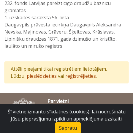
232. fonds Latvijas pareizticīgo draudžu baznīcu
grāmatas
1. uzskaites saraksta 56. lieta
Daugavpils prāvesta iecirkņa Daugavpils Aleksandra
Ņevska, Maļinovas, Grāveru, Šķeltovas, Krāslavas,
Lipinišku draudzes 1871. gada dzimušo un kristīto,
laulāto un mirušo reģistrs
Attēli pieejami tikai reģistrētiem lietotājiem.
Lūdzu,
pieslēdzieties
vai
reģistrējieties
.
Par vietni
Piekļūstamības paziņojums
Šī vietne izmanto sīkdatnes (cookies), lai nodrošinātu
© Latvijas Valsts vēstures arhīvs 2007-2026
Jūsu pieprasījumu izpildi un apmeklējuma uzskaiti.
Slokas iela 16, Rīga, LV – 1048
raduraksti@arhivi.gov.lv
Sapratu