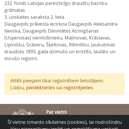
232. fonds Latvijas pareizticīgo draudžu baznīcu
grāmatas
3. uzskaites saraksta 2. lieta
Daugavpils prāvesta iecirkņa Daugavpils Aleksandra
Ņevska, Daugavpils Dievmātes Aizmigšanas
(Uspenskas) vienticībnieku, Maļinovas, Krāslavas,
Lipinišku, Grāveru, Šķeltovas, Ribinišku, Jaukubinas
draudzes 1895. gada dzimušo un kristīto, laulāto un
mirušo reģistrs
Attēli pieejami tikai reģistrētiem lietotājiem.
Lūdzu,
pieslēdzieties
vai
reģistrējieties
.
Par vietni
Piekļūstamības paziņojums
Šī vietne izmanto sīkdatnes (cookies), lai nodrošinātu
© Latvijas Valsts vēstures arhīvs 2007-2026