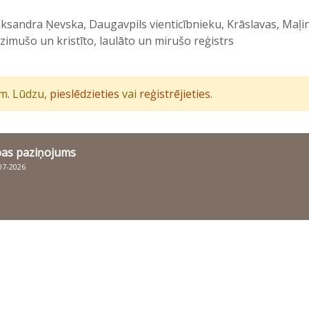
ksandra Ņevska, Daugavpils vienticībnieku, Krāslavas, Maļin
zimušo un kristīto, laulāto un mirušo reģistrs
iem. Lūdzu,
pieslēdzieties
vai
reģistrējieties
.
bas paziņojums
007-2026