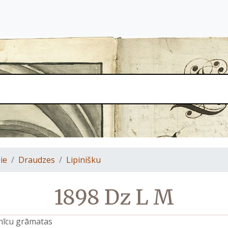
ie
Draudzes
Lipinišku
1898 Dz L M
znīcu grāmatas