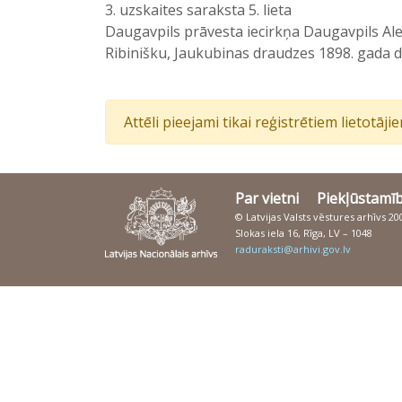
3. uzskaites saraksta 5. lieta
Daugavpils prāvesta iecirkņa Daugavpils Ale
Ribinišku, Jaukubinas draudzes 1898. gada d
Attēli pieejami tikai reģistrētiem lietotāj
Par vietni
Piekļūstamī
© Latvijas Valsts vēstures arhīvs 2
Slokas iela 16, Rīga, LV – 1048
raduraksti@arhivi.gov.lv