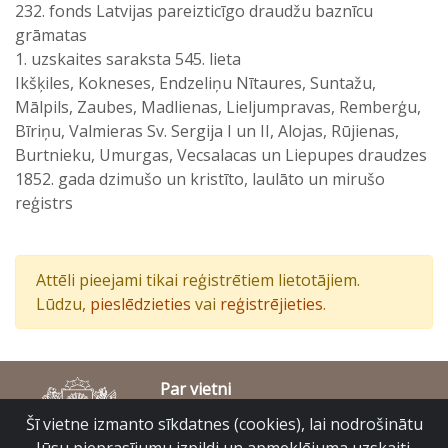
232. fonds Latvijas pareizticīgo draudžu baznīcu
grāmatas
1. uzskaites saraksta 545. lieta
Ikšķiles, Kokneses, Endzeliņu Nītaures, Suntažu,
Mālpils, Zaubes, Madlienas, Lieljumpravas, Remberģu,
Bīriņu, Valmieras Sv. Sergija I un II, Alojas, Rūjienas,
Burtnieku, Umurgas, Vecsalacas un Liepupes draudzes
1852. gada dzimušo un kristīto, laulāto un mirušo
reģistrs
Attēli pieejami tikai reģistrētiem lietotājiem.
Lūdzu,
pieslēdzieties
vai
reģistrējieties
.
Par vietni
Piekļūstamības paziņojums
Šī vietne izmanto sīkdatnes (cookies), lai nodrošinātu
© Latvijas Valsts vēstures arhīvs 2007-2026