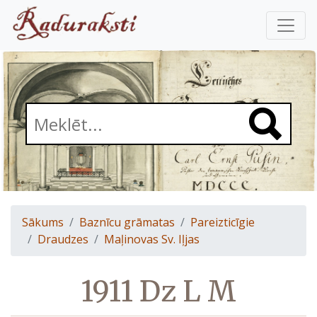
Sākums
Baznīcu grāmatas
Pareizticīgie
Draudzes
Maļinovas Sv. Iļjas
1911 Dz L M