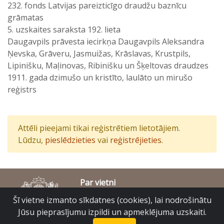
232. fonds Latvijas pareizticīgo draudžu baznīcu
grāmatas
5. uzskaites saraksta 192. lieta
Daugavpils prāvesta iecirkņa Daugavpils Aleksandra
Ņevska, Grāveru, Jasmuižas, Krāslavas, Krustpils,
Lipinišku, Maļinovas, Ribinišku un Šķeltovas draudzes
1911. gada dzimušo un kristīto, laulāto un mirušo
reģistrs
Attēli pieejami tikai reģistrētiem lietotājiem.
Lūdzu,
pieslēdzieties
vai
reģistrējieties
.
Par vietni
Piekļūstamības paziņojums
Šī vietne izmanto sīkdatnes (cookies), lai nodrošinātu
© Latvijas Valsts vēstures arhīvs 2007-2026
Jūsu pieprasījumu izpildi un apmeklējuma uzskaiti.
Slokas iela 16, Rīga, LV – 1048
raduraksti@arhivi.gov.lv