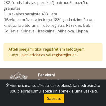
232. fonds Latvijas pareizticīgo draudžu baznīcu
grāmatas
1. uzskaites saraksta 403. lieta
Rēzeknes prāvesta iecirkņa 1880. gada dzimušo un
kristīto, laulāto un mirušo reģistrs: Rēzekne, Balvi,
Goliševa, Kuļņeva (Ilzeskalna), Mihalova, Liepna
Attēli pieejami tikai reģistrētiem lietotājiem.
Lūdzu,
pieslēdzieties
vai
reģistrējieties
.
Par vietni
Piekļūstamības paziņojums
Šī vietne izmanto sīkdatnes (cookies), lai nodrošinātu
© Latvijas Valsts vēstures arhīvs 2007-2026
Slokas iela 16, Rīga, LV – 1048
Jūsu pieprasījumu izpildi un apmeklējuma uzskaiti.
raduraksti@arhivi.gov.lv
Sapratu