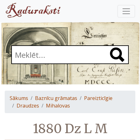
Sākums
Baznīcu grāmatas
Pareizticīgie
Draudzes
Mihalovas
1880 Dz L M