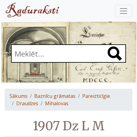
Sākums
Baznīcu grāmatas
Pareizticīgie
Draudzes
Mihalovas
1907 Dz L M