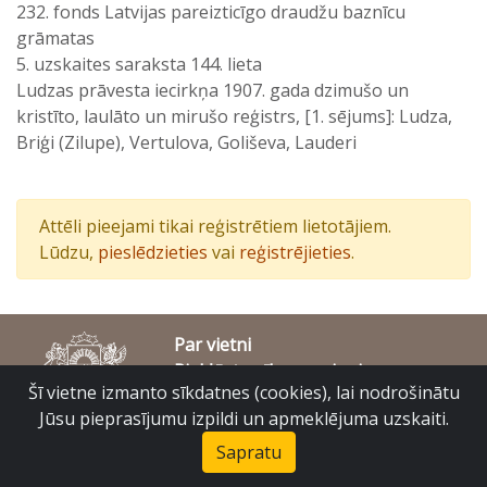
232. fonds Latvijas pareizticīgo draudžu baznīcu
grāmatas
5. uzskaites saraksta 144. lieta
Ludzas prāvesta iecirkņa 1907. gada dzimušo un
kristīto, laulāto un mirušo reģistrs, [1. sējums]: Ludza,
Briģi (Zilupe), Vertulova, Goliševa, Lauderi
Attēli pieejami tikai reģistrētiem lietotājiem.
Lūdzu,
pieslēdzieties
vai
reģistrējieties
.
Par vietni
Piekļūstamības paziņojums
Šī vietne izmanto sīkdatnes (cookies), lai nodrošinātu
© Latvijas Valsts vēstures arhīvs 2007-2026
Slokas iela 16, Rīga, LV – 1048
Jūsu pieprasījumu izpildi un apmeklējuma uzskaiti.
raduraksti@arhivi.gov.lv
Sapratu