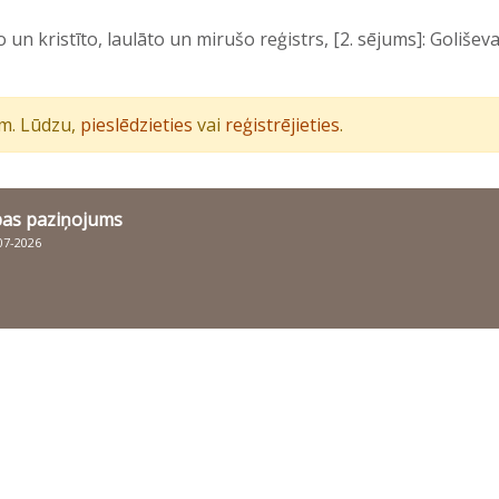
un kristīto, laulāto un mirušo reģistrs, [2. sējums]: Goliše
iem. Lūdzu,
pieslēdzieties
vai
reģistrējieties
.
bas paziņojums
007-2026