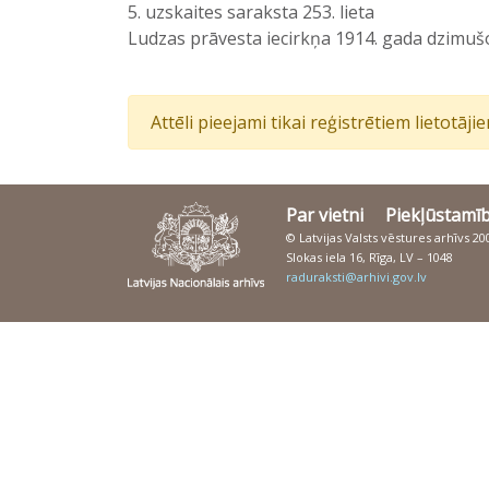
5. uzskaites saraksta 253. lieta
Ludzas prāvesta iecirkņa 1914. gada dzimušo 
Attēli pieejami tikai reģistrētiem lietotāj
Par vietni
Piekļūstamī
© Latvijas Valsts vēstures arhīvs 2
Slokas iela 16, Rīga, LV – 1048
raduraksti@arhivi.gov.lv