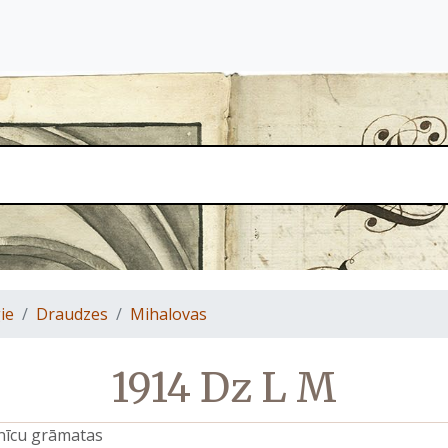
ie
Draudzes
Mihalovas
1914 Dz L M
znīcu grāmatas