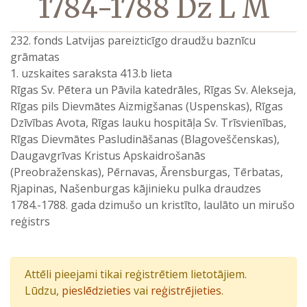
1784-1788 Dz L M
232. fonds Latvijas pareizticīgo draudžu baznīcu
grāmatas
1. uzskaites saraksta 413.b lieta
Rīgas Sv. Pētera un Pāvila katedrāles, Rīgas Sv. Alekseja,
Rīgas pils Dievmātes Aizmigšanas (Uspenskas), Rīgas
Dzīvības Avota, Rīgas lauku hospitāļa Sv. Trīsvienības,
Rīgas Dievmātes Pasludināšanas (Blagoveščenskas),
Daugavgrīvas Kristus Apskaidrošanās
(Preobraženskas), Pērnavas, Ārensburgas, Tērbatas,
Rjapinas, Našenburgas kājinieku pulka draudzes
1784.-1788. gada dzimušo un kristīto, laulāto un mirušo
reģistrs
Attēli pieejami tikai reģistrētiem lietotājiem.
Lūdzu,
pieslēdzieties
vai
reģistrējieties
.