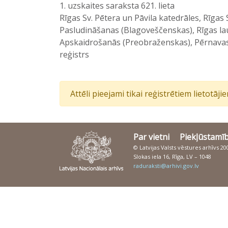
1. uzskaites saraksta 621. lieta
Rīgas Sv. Pētera un Pāvila katedrāles, Rīgas
Pasludināšanas (Blagoveščenskas), Rīgas lau
Apskaidrošanās (Preobraženskas), Pērnavas,
reģistrs
Attēli pieejami tikai reģistrētiem lietotāj
Par vietni
Piekļūstamī
© Latvijas Valsts vēstures arhīvs 2
Slokas iela 16, Rīga, LV – 1048
raduraksti@arhivi.gov.lv