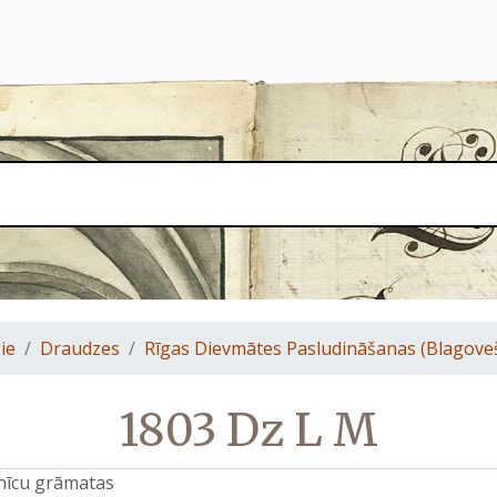
ie
Draudzes
Rīgas Dievmātes Pasludināšanas (Blagove
1803 Dz L M
znīcu grāmatas