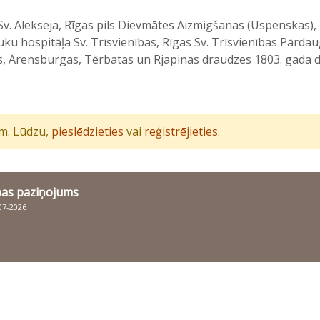
 Sv. Alekseja, Rīgas pils Dievmātes Aizmigšanas (Uspenskas)
ku hospitāļa Sv. Trīsvienības, Rīgas Sv. Trīsvienības Pārda
 Ārensburgas, Tērbatas un Rjapinas draudzes 1803. gada dz
iem. Lūdzu,
pieslēdzieties
vai
reģistrējieties
.
bas paziņojums
007-2026