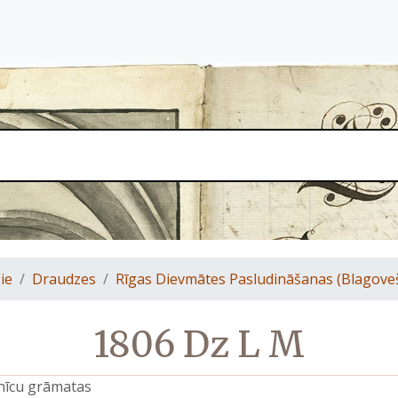
ie
Draudzes
Rīgas Dievmātes Pasludināšanas (Blagove
1806 Dz L M
znīcu grāmatas