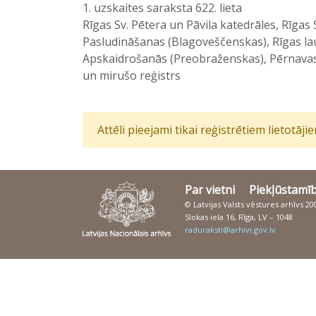
1. uzskaites saraksta 622. lieta
Rīgas Sv. Pētera un Pāvila katedrāles, Rīgas
Pasludināšanas (Blagoveščenskas), Rīgas lau
Apskaidrošanās (Preobraženskas), Pērnavas,
un mirušo reģistrs
Attēli pieejami tikai reģistrētiem lietotāj
Par vietni
Piekļūstamī
© Latvijas Valsts vēstures arhīvs 2
Slokas iela 16, Rīga, LV – 1048
raduraksti@arhivi.gov.lv