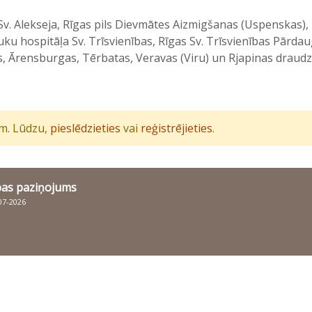
 Sv. Alekseja, Rīgas pils Dievmātes Aizmigšanas (Uspenskas)
ku hospitāļa Sv. Trīsvienības, Rīgas Sv. Trīsvienības Pārda
 Ārensburgas, Tērbatas, Veravas (Viru) un Rjapinas draudze
iem. Lūdzu,
pieslēdzieties
vai
reģistrējieties
.
bas paziņojums
007-2026