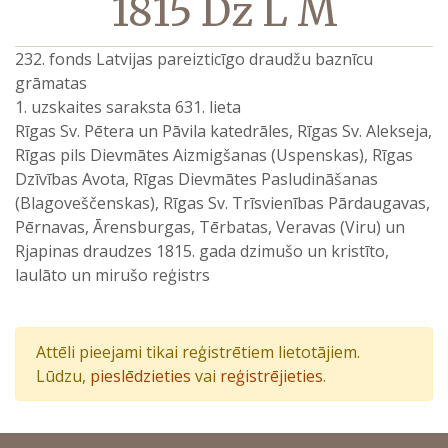
1815 Dz L M
232. fonds Latvijas pareizticīgo draudžu baznīcu
grāmatas
1. uzskaites saraksta 631. lieta
Rīgas Sv. Pētera un Pāvila katedrāles, Rīgas Sv. Alekseja,
Rīgas pils Dievmātes Aizmigšanas (Uspenskas), Rīgas
Dzīvības Avota, Rīgas Dievmātes Pasludināšanas
(Blagoveščenskas), Rīgas Sv. Trīsvienības Pārdaugavas,
Pērnavas, Ārensburgas, Tērbatas, Veravas (Viru) un
Rjapinas draudzes 1815. gada dzimušo un kristīto,
laulāto un mirušo reģistrs
Attēli pieejami tikai reģistrētiem lietotājiem.
Lūdzu,
pieslēdzieties
vai
reģistrējieties
.