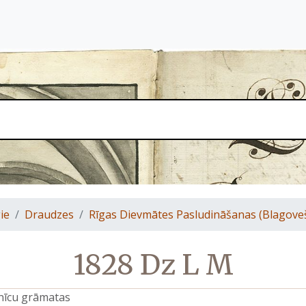
ie
Draudzes
Rīgas Dievmātes Pasludināšanas (Blagove
1828 Dz L M
znīcu grāmatas