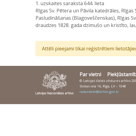
1. uzskaites saraksta 644. lieta
Rīgas Sv. Pētera un Pāvila katedrāles, Rīga
Pasludināšanas (Blagoveščenskas), Rīgas Sv
draudzes 1828. gada dzimušo un kristīto, la
Attēli pieejami tikai reģistrētiem lietotāj
Par vietni
Piekļūstamī
© Latvijas Valsts vēstures arhīvs 2
Slokas iela 16, Rīga, LV – 1048
raduraksti@arhivi.gov.lv