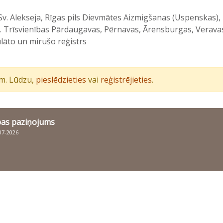
s Sv. Alekseja, Rīgas pils Dievmātes Aizmigšanas (Uspenskas
. Trīsvienības Pārdaugavas, Pērnavas, Ārensburgas, Verava
ulāto un mirušo reģistrs
iem. Lūdzu,
pieslēdzieties
vai
reģistrējieties
.
bas paziņojums
007-2026