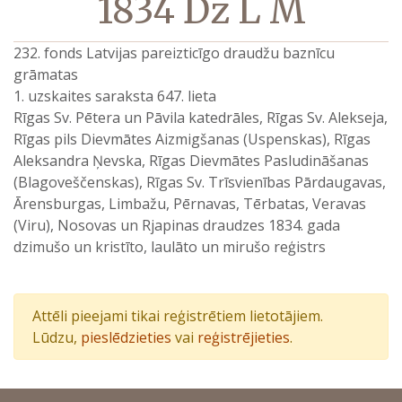
1834 Dz L M
232. fonds Latvijas pareizticīgo draudžu baznīcu
grāmatas
1. uzskaites saraksta 647. lieta
Rīgas Sv. Pētera un Pāvila katedrāles, Rīgas Sv. Alekseja,
Rīgas pils Dievmātes Aizmigšanas (Uspenskas), Rīgas
Aleksandra Ņevska, Rīgas Dievmātes Pasludināšanas
(Blagoveščenskas), Rīgas Sv. Trīsvienības Pārdaugavas,
Ārensburgas, Limbažu, Pērnavas, Tērbatas, Veravas
(Viru), Nosovas un Rjapinas draudzes 1834. gada
dzimušo un kristīto, laulāto un mirušo reģistrs
Attēli pieejami tikai reģistrētiem lietotājiem.
Lūdzu,
pieslēdzieties
vai
reģistrējieties
.