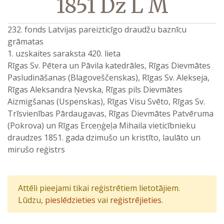
1851 Dz L M
232. fonds Latvijas pareizticīgo draudžu baznīcu
grāmatas
1. uzskaites saraksta 420. lieta
Rīgas Sv. Pētera un Pāvila katedrāles, Rīgas Dievmātes
Pasludināšanas (Blagoveščenskas), Rīgas Sv. Alekseja,
Rīgas Aleksandra Ņevska, Rīgas pils Dievmātes
Aizmigšanas (Uspenskas), Rīgas Visu Svēto, Rīgas Sv.
Trīsvienības Pārdaugavas, Rīgas Dievmātes Patvēruma
(Pokrova) un Rīgas Erceņģeļa Mihaila vieticībnieku
draudzes 1851. gada dzimušo un kristīto, laulāto un
mirušo reģistrs
Attēli pieejami tikai reģistrētiem lietotājiem.
Lūdzu,
pieslēdzieties
vai
reģistrējieties
.