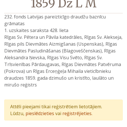
1859 Dz L M
232. fonds Latvijas pareizticīgo draudžu baznīcu
grāmatas
1. uzskaites saraksta 428. lieta
Rīgas Sv. Pētera un Pāvila katedrāles, Rīgas Sv. Alekseja,
Rīgas pils Dievmātes Aizmigšanas (Uspenskas), Rīgas
Dievmātes Pasludināšanas (Blagoveščenskas), Rīgas
Aleksandra Ņevska, Rīgas Visu Svēto, Rīgas Sv.
Trīsvienības Pārdaugavas, Rīgas Dievmātes Patvēruma
(Pokrova) un Rīgas Erceņģeļa Mihaila vieticībnieku
draudzes 1859. gada dzimušo un kristīto, laulāto un
mirušo reģistrs
Attēli pieejami tikai reģistrētiem lietotājiem.
Lūdzu,
pieslēdzieties
vai
reģistrējieties
.