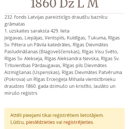
1860 Dz L M
232. fonds Latvijas pareizticīgo draudžu baznīcu
grāmatas
1. uzskaites saraksta 429. lieta
Jelgavas, Liepājas, Ventspils, Kuldīgas, Tukuma, Rīgas
Sv. Pētera un Pāvila katedrāles, Rīgas Dievmātes
Pasludināšanas (Blagoveščenskas), Rīgas Visu Svēto,
Rīgas Sv. Alekseja, Rīgas Aleksandra Ņevska, Rīgas Sv.
Trīsvienības Pārdaugavas, Rīgas pils Dievmātes
Aizmigšanas (Uspenskas), Rīgas Dievmātes Patvēruma
(Pokrova) un Rīgas Erceņģeļa Mihaila vienticībnieku
draudzes 1860. gada dzimušo un kristīto, laulāto un
mirušo reģistrs
Attēli pieejami tikai reģistrētiem lietotājiem.
Lūdzu,
pieslēdzieties
vai
reģistrējieties
.