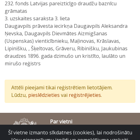
232. fonds Latvijas pareizticīgo draudžu baznīcu
grāmatas
3. uzskaites saraksta 3. lieta
Daugavpils prāvesta iecirkņa Daugavpils Aleksandra
Ņevska, Daugavpils Dievmātes Aizmigšanas
(Uspenskas) vienticībnieku, Maļinovas, Krāslavas,
Lipinišku, , Šķeltovas, Grāveru, Ribinišku, Jaukubinas
draudzes 1896. gada dzimušo un kristīto, laulāto un
mirušo reģistrs
Attēli pieejami tikai reģistrētiem lietotājiem.
Lūdzu,
pieslēdzieties
vai
reģistrējieties
.
Par vietni
Piekļūstamības paziņojums
Šī vietne izmanto sīkdatnes (cookies), lai nodrošinātu
© Latvijas Valsts vēstures arhīvs 2007-2026