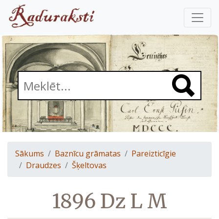
Sākums
Baznīcu grāmatas
Pareizticīgie
Draudzes
Šķeltovas
1896 Dz L M