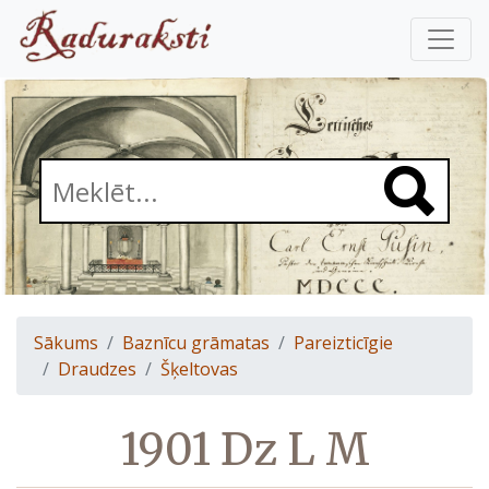
Sākums
Baznīcu grāmatas
Pareizticīgie
Draudzes
Šķeltovas
1901 Dz L M