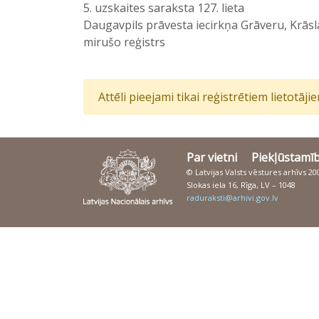
5. uzskaites saraksta 127. lieta
Daugavpils prāvesta iecirkņa Grāveru, Krāsla
mirušo reģistrs
Attēli pieejami tikai reģistrētiem lietotāj
Par vietni
Piekļūstamī
© Latvijas Valsts vēstures arhīvs 2
Slokas iela 16, Rīga, LV – 1048
raduraksti@arhivi.gov.lv