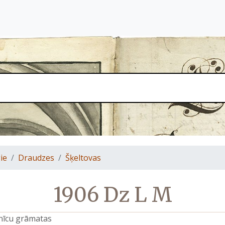
ie
Draudzes
Šķeltovas
1906 Dz L M
znīcu grāmatas