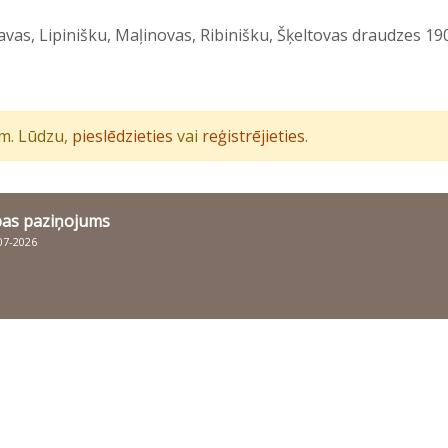
vas, Lipinišku, Maļinovas, Ribinišku, Šķeltovas draudzes 190
iem. Lūdzu,
pieslēdzieties
vai
reģistrējieties
.
bas paziņojums
007-2026