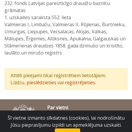
232. fonds Latvijas pareizticīgo draudžu baznīcu
grāmatas
1. uzskaites saraksta 552. lieta
Valmieras I, Limbažu, Valmieras II, Rūjienas, Burtnieku,
Umurgas, Liepupes, Vecsalacas, Alojas, Valkas,
Mālupes, Ērģemes, Alūksnes, Apukalna, Galgauskas un
Stāmerienas draudzes 1858. gada dzimušo un kristīto,
laulāto un mirušo reģistrs
Attēli pieejami tikai reģistrētiem lietotājiem.
Lūdzu,
pieslēdzieties
vai
reģistrējieties
.
Par vietni
Piekļūstamības paziņojums
Šī vietne izmanto sīkdatnes (cookies), lai nodrošinātu
© Latvijas Valsts vēstures arhīvs 2007-2026
Jūsu pieprasījumu izpildi un apmeklējuma uzskaiti.
Slokas iela 16, Rīga, LV – 1048
raduraksti@arhivi.gov.lv