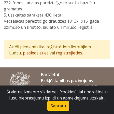
232. fonds Latvijas pareizticīgo draudžu baznīcu
grāmatas
5. uzskaites saraksta 430. lieta
Vecsalacas pareizticīgo draudzes 1913.-1915. gada
dzimušo un kristīto, laulāto un mirušo reģistrs
Attēli pieejami tikai reģistrētiem lietotājiem.
Lūdzu,
pieslēdzieties
vai
reģistrējieties
.
Par vietni
Piekļūstamības paziņojums
© Latvijas Valsts vēstures arhīvs 2007-2026
Slokas iela 16, Rīga, LV – 1048
Šī vietne izmanto sīkdatnes (cookies), lai nodrošinātu
raduraksti@arhivi.gov.lv
Jūsu pieprasījumu izpildi un apmeklējuma uzskaiti.
Sapratu