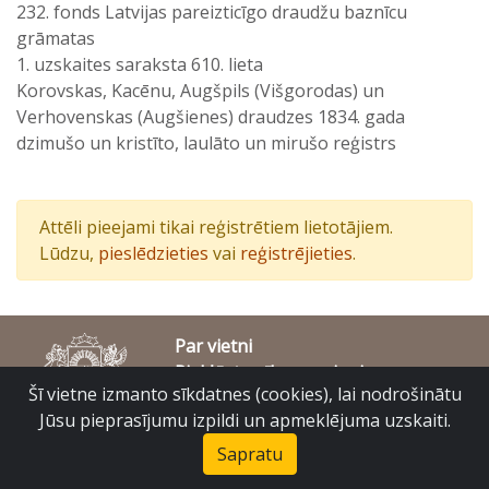
232. fonds Latvijas pareizticīgo draudžu baznīcu
grāmatas
1. uzskaites saraksta 610. lieta
Korovskas, Kacēnu, Augšpils (Višgorodas) un
Verhovenskas (Augšienes) draudzes 1834. gada
dzimušo un kristīto, laulāto un mirušo reģistrs
Attēli pieejami tikai reģistrētiem lietotājiem.
Lūdzu,
pieslēdzieties
vai
reģistrējieties
.
Par vietni
Piekļūstamības paziņojums
Šī vietne izmanto sīkdatnes (cookies), lai nodrošinātu
© Latvijas Valsts vēstures arhīvs 2007-2026
Slokas iela 16, Rīga, LV – 1048
Jūsu pieprasījumu izpildi un apmeklējuma uzskaiti.
raduraksti@arhivi.gov.lv
Sapratu