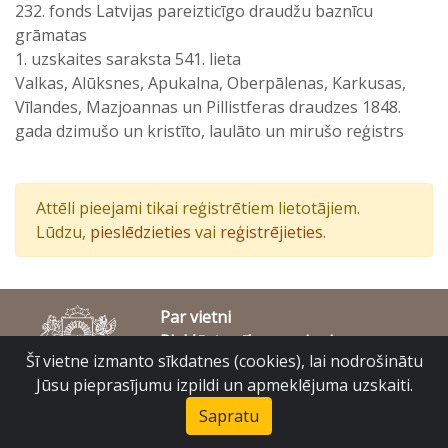
232. fonds Latvijas pareizticīgo draudžu baznīcu
grāmatas
1. uzskaites saraksta 541. lieta
Valkas, Alūksnes, Apukalna, Oberpālenas, Karkusas,
Vīlandes, Mazjoannas un Pillistferas draudzes 1848.
gada dzimušo un kristīto, laulāto un mirušo reģistrs
Attēli pieejami tikai reģistrētiem lietotājiem.
Lūdzu,
pieslēdzieties
vai
reģistrējieties
.
Par vietni
Piekļūstamības paziņojums
Šī vietne izmanto sīkdatnes (cookies), lai nodrošinātu
© Latvijas Valsts vēstures arhīvs 2007-2026
Slokas iela 16, Rīga, LV – 1048
Jūsu pieprasījumu izpildi un apmeklējuma uzskaiti.
raduraksti@arhivi.gov.lv
Sapratu