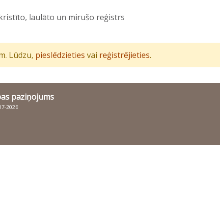
stīto, laulāto un mirušo reģistrs
iem. Lūdzu,
pieslēdzieties
vai
reģistrējieties
.
bas paziņojums
007-2026