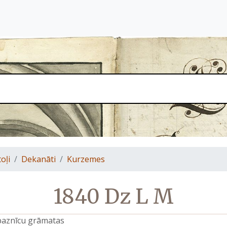
oļi
Dekanāti
Kurzemes
1840 Dz L M
 baznīcu grāmatas