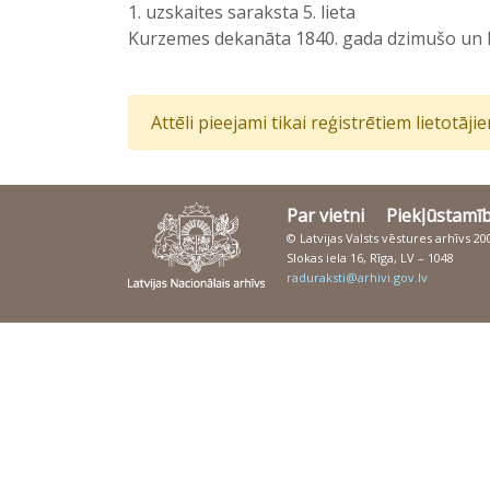
1. uzskaites saraksta 5. lieta
Kurzemes dekanāta 1840. gada dzimušo un kri
Attēli pieejami tikai reģistrētiem lietotāj
Par vietni
Piekļūstamī
© Latvijas Valsts vēstures arhīvs 2
Slokas iela 16, Rīga, LV – 1048
raduraksti@arhivi.gov.lv