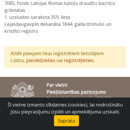
7085. fonds Latvijas Romas katoļu draudžu baznīcu
grāmatas
1. uzskaites saraksta 359. lieta
Lejasdaugavpils dekanāta 1844. gada dzimušo un
kristīto reģistrs
Attēli pieejami tikai reģistrētiem lietotājiem.
Lūdzu,
pieslēdzieties
vai
reģistrējieties
.
Par vietni
Piekļūstamības paziņojums
© Latvijas Valsts vēstures arhīvs 2007-2026
Slokas iela 16, Rīga, LV – 1048
Šī vietne izmanto sīkdatnes (cookies), lai nodrošinātu
raduraksti@arhivi.gov.lv
Jūsu pieprasījumu izpildi un apmeklējuma uzskaiti.
Sapratu