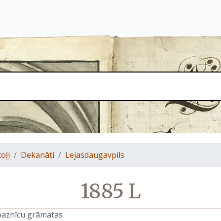
oļi
Dekanāti
Lejasdaugavpils
1885 L
 baznīcu grāmatas