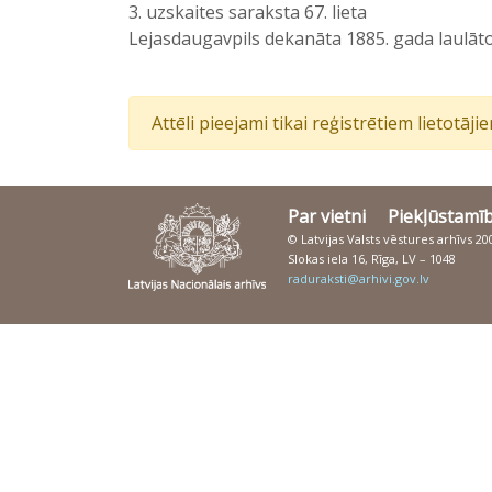
3. uzskaites saraksta 67. lieta
Lejasdaugavpils dekanāta 1885. gada laulāto
Attēli pieejami tikai reģistrētiem lietotāj
Par vietni
Piekļūstamī
© Latvijas Valsts vēstures arhīvs 2
Slokas iela 16, Rīga, LV – 1048
raduraksti@arhivi.gov.lv