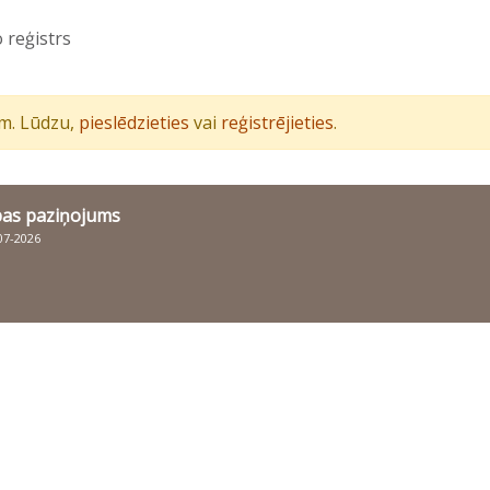
 reģistrs
iem. Lūdzu,
pieslēdzieties
vai
reģistrējieties
.
bas paziņojums
007-2026