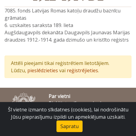
7085. fonds Latvijas Romas katoļu draudžu baznīcu
grāmatas
6. uzskaites saraksta 189. lieta
Augšdaugavpils dekanāta Daugavpils Jaunavas Marijas
draudzes 1912.-1914. gada dzimušo un kristīto reģistrs
Attēli pieejami tikai reģistrētiem lietotājiem.
Lūdzu,
pieslēdzieties
vai
reģistrējieties
.
Par vietni
Piekļūstamības paziņojums
Šī vietne izmanto sīkdatnes (cookies), lai nodrošinātu
© Latvijas Valsts vēstures arhīvs 2007-2026
Slokas iela 16, Rīga, LV – 1048
Jūsu pieprasījumu izpildi un apmeklējuma uzskaiti.
raduraksti@arhivi.gov.lv
Sapratu