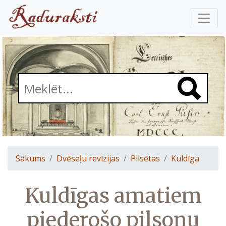
Sākums
Dvēseļu revīzijas
Pilsētas
Kuldīga
Kuldīgas amatiem
piederošo pilsoņu