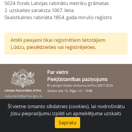
5024. fonds Latvijas rabinātu metriku grāmatas
2. uzskaites saraksta 1007. lieta
Skaistkalnes rabināta 1854. gada mirušo reģistrs
Attēli pieejami tikai reģistrētiem lietotājiem.
Lūdzu,
pieslēdzieties
vai
reģistrējieties
.
Par vietni
Piekļūstamības paziņojums
© Latvijas Valsts vēstures arhīvs 2007-2026
Slokas iela 16, Rīga, LV – 1048
raduraksti@arhivi.gov.lv
Šī vietne izmanto sīkdatnes (cookies), lai nodrošinātu
Jūsu pieprasījumu izpildi un apmeklējuma uzskaiti.
Sapratu