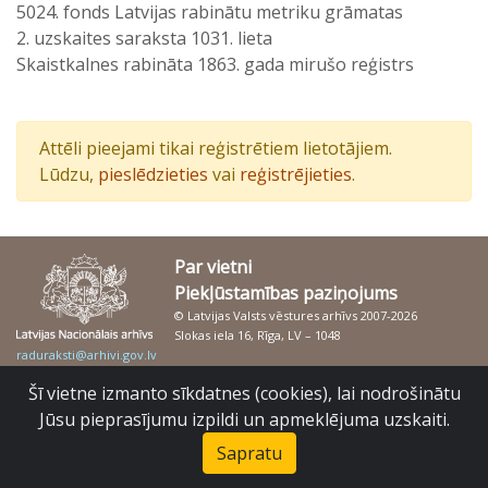
5024. fonds Latvijas rabinātu metriku grāmatas
2. uzskaites saraksta 1031. lieta
Skaistkalnes rabināta 1863. gada mirušo reģistrs
Attēli pieejami tikai reģistrētiem lietotājiem.
Lūdzu,
pieslēdzieties
vai
reģistrējieties
.
Par vietni
Piekļūstamības paziņojums
© Latvijas Valsts vēstures arhīvs 2007-2026
Slokas iela 16, Rīga, LV – 1048
raduraksti@arhivi.gov.lv
Šī vietne izmanto sīkdatnes (cookies), lai nodrošinātu
Jūsu pieprasījumu izpildi un apmeklējuma uzskaiti.
Sapratu