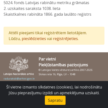
5024. fonds Latvijas rabinātu metriku grāmatas
2. uzskaites saraksta 1038. lieta
Skaistkalnes rabināta 1866. gada laulāto reģistrs
Attēli pieejami tikai reģistrētiem lietotājiem.
Lūdzu,
pieslēdzieties
vai
reģistrējieties
.
Par vietni
Piekļūstamības paziņojums
© Latvijas Valsts vēstures arhīvs 2007-2026
Slokas iela 16, Rīga, LV – 1048
raduraksti@arhivi.gov.lv
Šī vietne izmanto sīkdatnes (cookies), lai nodrošinātu
Jūsu pieprasījumu izpildi un apmeklējuma uzskaiti.
Sapratu