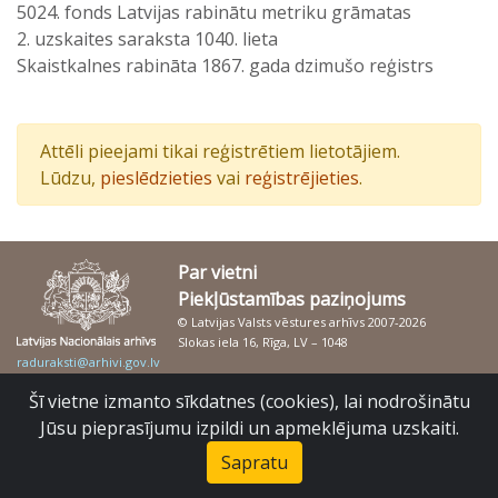
5024. fonds Latvijas rabinātu metriku grāmatas
2. uzskaites saraksta 1040. lieta
Skaistkalnes rabināta 1867. gada dzimušo reģistrs
Attēli pieejami tikai reģistrētiem lietotājiem.
Lūdzu,
pieslēdzieties
vai
reģistrējieties
.
Par vietni
Piekļūstamības paziņojums
© Latvijas Valsts vēstures arhīvs 2007-2026
Slokas iela 16, Rīga, LV – 1048
raduraksti@arhivi.gov.lv
Šī vietne izmanto sīkdatnes (cookies), lai nodrošinātu
Jūsu pieprasījumu izpildi un apmeklējuma uzskaiti.
Sapratu