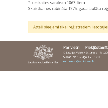
2. uzskaites saraksta 1063. lieta
Skaistkalnes rabināta 1875. gada laulāto reģ
Attēli pieejami tikai reģistrētiem lietotāj
Par vietni
Piekļūstamī
© Latvijas Valsts vēstures arhīvs 2
Slokas iela 16, Rīga, LV – 1048
raduraksti@arhivi.gov.lv