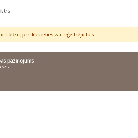
istrs
iem. Lūdzu,
pieslēdzieties
vai
reģistrējieties
.
bas paziņojums
007-2026