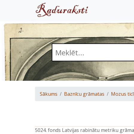
Sākums
Baznīcu grāmatas
Mozus ticī
5024. fonds Latvijas rabinātu metriku grām