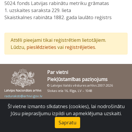
5024. fonds Latvijas rabinātu metriku grāmatas
1. uzskaites saraksta 229. lieta
Skaistkalnes rabināta 1882. gada laulāto reģistrs
Attēli pieejami tikai reģistrētiem lietotājiem.
Lūdzu,
pieslēdzieties
vai
reģistrējieties
.
Par vietni
Piekļūstamības paziņojums
© Latvijas Valsts vēstures arhīvs 2007-2026
Slokas iela 16, Rīga, LV – 1048
raduraksti@arhivi.gov.lv
Šī vietne izmanto sīkdatnes (cookies), lai nodrošinātu
Jūsu pieprasījumu izpildi un apmeklējuma uzskaiti.
Sapratu