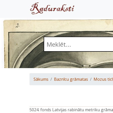
Sākums
Baznīcu grāmatas
Mozus ticī
5024. fonds Latvijas rabinātu metriku grām