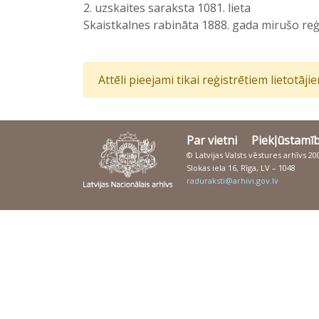
2. uzskaites saraksta 1081. lieta
Skaistkalnes rabināta 1888. gada mirušo reģ
Attēli pieejami tikai reģistrētiem lietotāj
Par vietni
Piekļūstamī
© Latvijas Valsts vēstures arhīvs 2
Slokas iela 16, Rīga, LV – 1048
raduraksti@arhivi.gov.lv