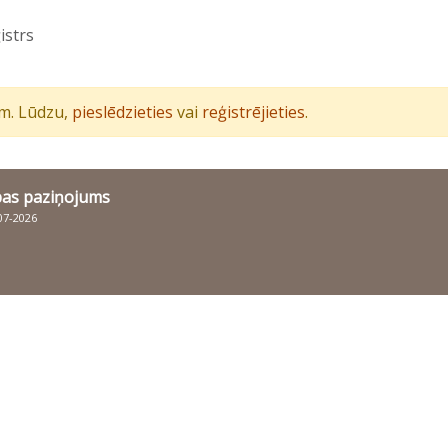
istrs
iem. Lūdzu,
pieslēdzieties
vai
reģistrējieties
.
bas paziņojums
007-2026