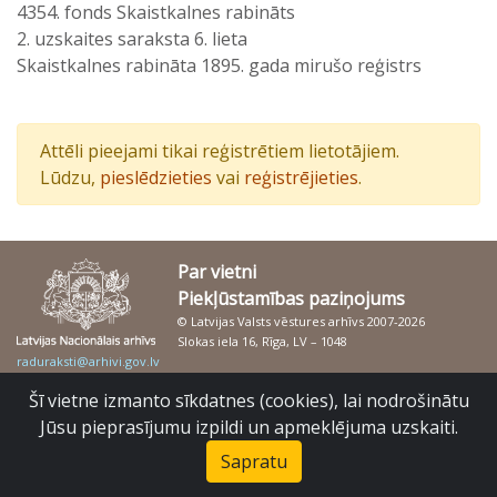
4354. fonds Skaistkalnes rabināts
2. uzskaites saraksta 6. lieta
Skaistkalnes rabināta 1895. gada mirušo reģistrs
Attēli pieejami tikai reģistrētiem lietotājiem.
Lūdzu,
pieslēdzieties
vai
reģistrējieties
.
Par vietni
Piekļūstamības paziņojums
© Latvijas Valsts vēstures arhīvs 2007-2026
Slokas iela 16, Rīga, LV – 1048
raduraksti@arhivi.gov.lv
Šī vietne izmanto sīkdatnes (cookies), lai nodrošinātu
Jūsu pieprasījumu izpildi un apmeklējuma uzskaiti.
Sapratu