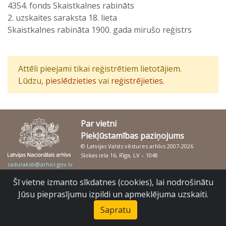
4354. fonds Skaistkalnes rabināts
2. uzskaites saraksta 18. lieta
Skaistkalnes rabināta 1900. gada mirušo reģistrs
Attēli pieejami tikai reģistrētiem lietotājiem.
Lūdzu,
pieslēdzieties
vai
reģistrējieties
.
Par vietni
Piekļūstamības paziņojums
© Latvijas Valsts vēstures arhīvs 2007-2026
Slokas iela 16, Rīga, LV – 1048
raduraksti@arhivi.gov.lv
Šī vietne izmanto sīkdatnes (cookies), lai nodrošinātu
Jūsu pieprasījumu izpildi un apmeklējuma uzskaiti.
Sapratu