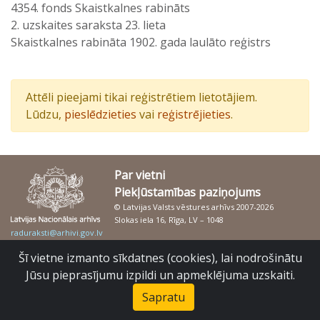
4354. fonds Skaistkalnes rabināts
2. uzskaites saraksta 23. lieta
Skaistkalnes rabināta 1902. gada laulāto reģistrs
Attēli pieejami tikai reģistrētiem lietotājiem.
Lūdzu,
pieslēdzieties
vai
reģistrējieties
.
Par vietni
Piekļūstamības paziņojums
© Latvijas Valsts vēstures arhīvs 2007-2026
Slokas iela 16, Rīga, LV – 1048
raduraksti@arhivi.gov.lv
Šī vietne izmanto sīkdatnes (cookies), lai nodrošinātu
Jūsu pieprasījumu izpildi un apmeklējuma uzskaiti.
Sapratu