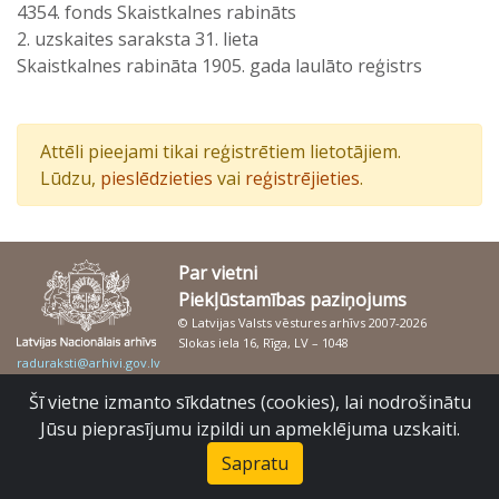
4354. fonds Skaistkalnes rabināts
2. uzskaites saraksta 31. lieta
Skaistkalnes rabināta 1905. gada laulāto reģistrs
Attēli pieejami tikai reģistrētiem lietotājiem.
Lūdzu,
pieslēdzieties
vai
reģistrējieties
.
Par vietni
Piekļūstamības paziņojums
© Latvijas Valsts vēstures arhīvs 2007-2026
Slokas iela 16, Rīga, LV – 1048
raduraksti@arhivi.gov.lv
Šī vietne izmanto sīkdatnes (cookies), lai nodrošinātu
Jūsu pieprasījumu izpildi un apmeklējuma uzskaiti.
Sapratu