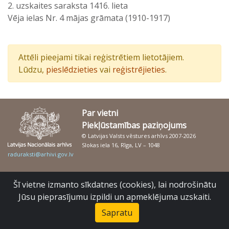
2. uzskaites saraksta 1416. lieta
Vēja ielas Nr. 4 mājas grāmata (1910-1917)
Attēli pieejami tikai reģistrētiem lietotājiem.
Lūdzu,
pieslēdzieties
vai
reģistrējieties
.
Par vietni
Piekļūstamības paziņojums
© Latvijas Valsts vēstures arhīvs 2007-2026
Slokas iela 16, Rīga, LV – 1048
raduraksti@arhivi.gov.lv
Šī vietne izmanto sīkdatnes (cookies), lai nodrošinātu
Jūsu pieprasījumu izpildi un apmeklējuma uzskaiti.
Sapratu