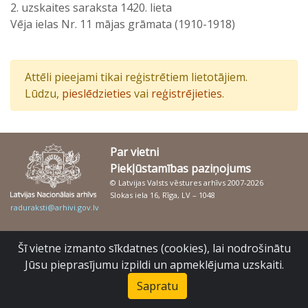
2. uzskaites saraksta 1420. lieta
Vēja ielas Nr. 11 mājas grāmata (1910-1918)
Attēli pieejami tikai reģistrētiem lietotājiem.
Lūdzu,
pieslēdzieties
vai
reģistrējieties
.
Par vietni
Piekļūstamības paziņojums
© Latvijas Valsts vēstures arhīvs 2007-2026
Slokas iela 16, Rīga, LV – 1048
raduraksti@arhivi.gov.lv
Šī vietne izmanto sīkdatnes (cookies), lai nodrošinātu
Jūsu pieprasījumu izpildi un apmeklējuma uzskaiti.
Sapratu