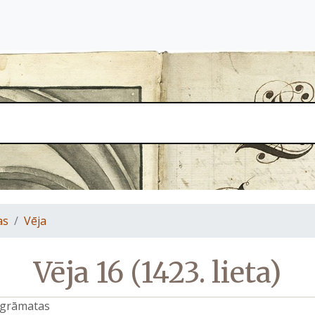
as
Vēja
Vēja 16 (1423. lieta)
s grāmatas