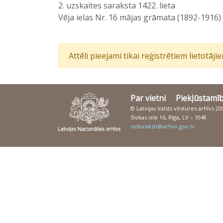
2. uzskaites saraksta 1422. lieta
Vēja ielas Nr. 16 mājas grāmata (1892-1916)
Attēli pieejami tikai reģistrētiem lietotāj
Par vietni
Piekļūstamī
© Latvijas Valsts vēstures arhīvs 2
Slokas iela 16, Rīga, LV – 1048
raduraksti@arhivi.gov.lv